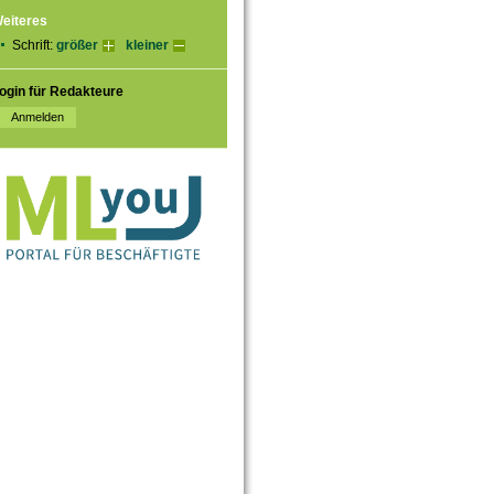
eiteres
Schrift:
größer
kleiner
ogin für Redakteure