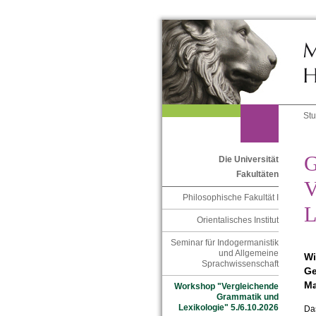
St
G
Die Universität
Fakultäten
V
Philosophische Fakultät I
L
Orientalisches Institut
Seminar für Indogermanistik
und Allgemeine
Wi
Sprachwissenschaft
Ge
Ma
Workshop "Vergleichende
Grammatik und
Lexikologie" 5./6.10.2026
Das