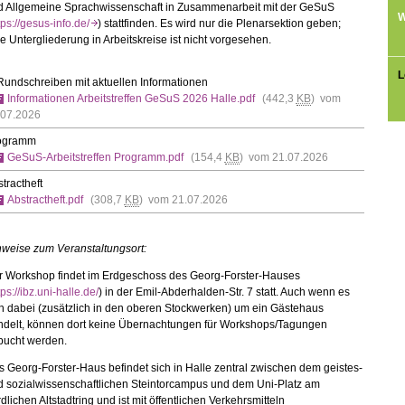
d Allgemeine Sprachwissenschaft in Zusammenarbeit mit der GeSuS
W
tps://gesus-info.de/
) stattfinden. Es wird nur die Plenarsektion geben;
e Untergliederung in Arbeitskreise ist nicht vorgesehen.
L
Rundschreiben mit aktuellen Informationen
Informationen Arbeitstreffen GeSuS 2026 Halle.pdf
(442,3
KB
) vom
.07.2026
ogramm
GeSuS-Arbeitstreffen Programm.pdf
(154,4
KB
) vom 21.07.2026
tractheft
Abstractheft.pdf
(308,7
KB
) vom 21.07.2026
nweise zum Veranstaltungsort:
r Workshop findet im Erdgeschoss des Georg-Forster-Hauses
tps://ibz.uni-halle.de/
) in der Emil-Abderhalden-Str. 7 statt. Auch wenn es
h dabei (zusätzlich in den oberen Stockwerken) um ein Gästehaus
ndelt, können dort keine Übernachtungen für Workshops/Tagungen
bucht werden.
 Georg-Forster-Haus befindet sich in Halle zentral zwischen dem geistes-
d sozialwissenschaftlichen Steintorcampus und dem Uni-Platz am
dlichen Altstadtring und ist mit öffentlichen Verkehrsmitteln