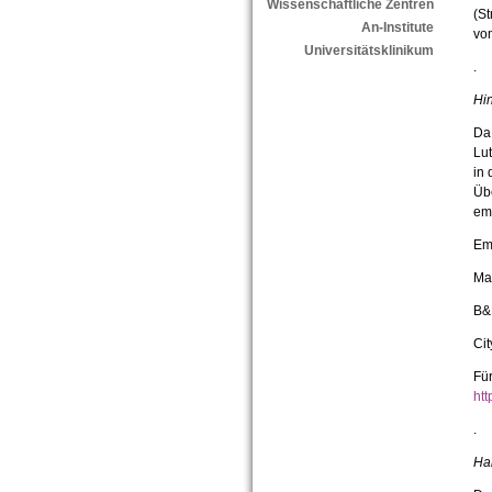
Wissenschaftliche Zentren
(St
An-Institute
vom
Universitätsklinikum
.
Hi
Da
Lut
in 
Üb
em
Em
Ma
B&
Ci
Fü
ht
.
Hal