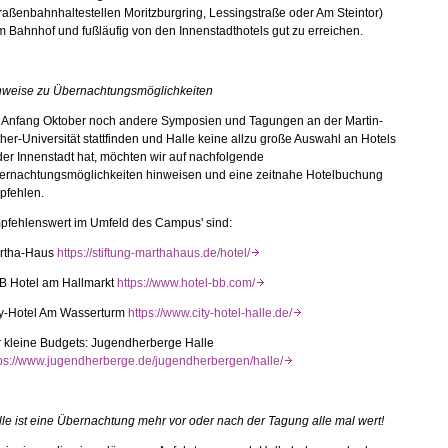
raßenbahnhaltestellen Moritzburgring, Lessingstraße oder Am Steintor)
 Bahnhof und fußläufig von den Innenstadthotels gut zu erreichen.
nweise zu Übernachtungsmöglichkeiten
 Anfang Oktober noch andere Symposien und Tagungen an der Martin-
her-Universität stattfinden und Halle keine allzu große Auswahl an Hotels
der Innenstadt hat, möchten wir auf nachfolgende
ernachtungsmöglichkeiten hinweisen und eine zeitnahe Hotelbuchung
pfehlen.
pfehlenswert im Umfeld des Campus' sind:
rtha-Haus
https://stiftung-marthahaus.de/hotel/
B Hotel am Hallmarkt
https://www.hotel-bb.com/
ty-Hotel Am Wasserturm
https://www.city-hotel-halle.de/
r kleine Budgets: Jugendherberge Halle
tps://www.jugendherberge.de/jugendherbergen/halle/
le ist eine Übernachtung mehr vor oder nach der Tagung alle mal wert!