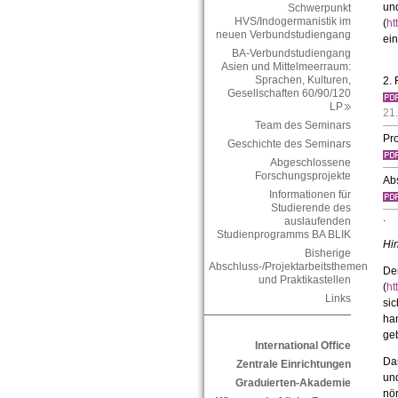
un
Schwerpunkt
HVS/Indogermanistik im
(
ht
neuen Verbundstudiengang
ein
BA-Verbundstudiengang
Asien und Mittelmeerraum:
Sprachen, Kulturen,
2. 
Gesellschaften 60/90/120
LP
21
Team des Seminars
Pr
Geschichte des Seminars
Abgeschlossene
Forschungsprojekte
Abs
Informationen für
Studierende des
.
auslaufenden
Studienprogramms BA BLIK
Hi
Bisherige
Abschluss-/Projektarbeitsthemen
De
und Praktikastellen
(
ht
Links
sic
ha
ge
International Office
Das
Zentrale Einrichtungen
un
Graduierten-Akademie
nör