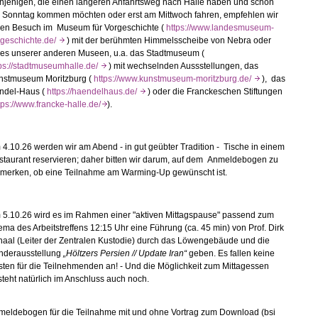
njenigen, die einen längeren Anfahrtsweg nach Halle haben und schon
 Sonntag kommen möchten oder erst am Mittwoch fahren, empfehlen wir
nen Besuch im Museum für Vorgeschichte (
https://www.landesmuseum-
rgeschichte.de/
) mit der berühmten Himmelsscheibe von Nebra oder
nes unserer anderen Museen, u.a. das Stadtmuseum (
tps://stadtmuseumhalle.de/
) mit wechselnden Aussstellungen, das
nstmuseum Moritzburg (
https://www.kunstmuseum-moritzburg.de/
), das
ndel-Haus (
https://haendelhaus.de/
) oder die Franckeschen Stiftungen
tps://www.francke-halle.de/
)
.
4.10.26 werden wir am Abend - in gut geübter Tradition - Tische in einem
staurant reservieren; daher bitten wir darum, auf dem Anmeldebogen zu
rmerken, ob eine Teilnahme am Warming-Up gewünscht ist.
 5.10.26 wird es im Rahmen einer "aktiven Mittagspause" passend zum
ma des Arbeitstreffens 12:15 Uhr eine Führung (ca. 45 min) von Prof. Dirk
haal (Leiter der Zentralen Kustodie) durch das Löwengebäude und die
nderausstellung
„Höltzers Persien // Update Iran“
geben. Es fallen keine
ten für die Teilnehmenden an! - Und die Möglichkeit zum Mittagessen
teht natürlich im Anschluss auch noch.
meldebogen für die Teilnahme mit und ohne Vortrag zum Download (bsi