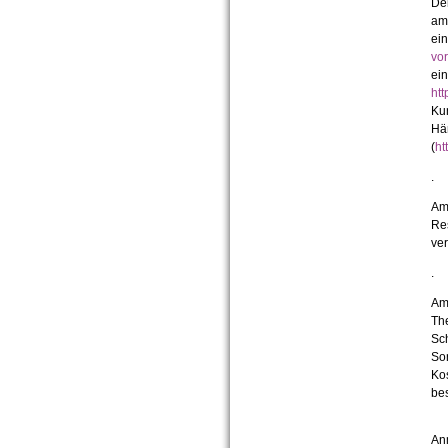
De
am
ei
vo
ei
ht
Ku
Hä
(
ht
.
Am 
Re
ve
.
Am
The
Sc
So
Kos
bes
An