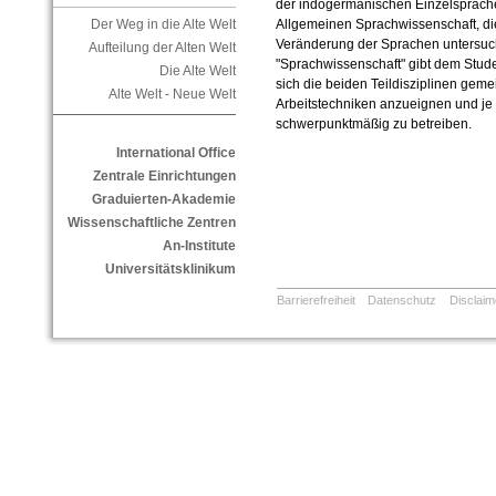
der indogermani­schen Einzelsprache
Der Weg in die Alte Welt
Allgemeinen Sprachwissen­schaft, di
Veränderung der Sprachen untersuch
Aufteilung der Alten Welt
"Sprachwissenschaft" gibt dem Stud
Die Alte Welt
sich die beiden Teildisziplinen ge
Alte Welt - Neue Welt
Arbeitstechniken anzueignen und je 
schwerpunktmäßig zu betrei­ben.
International Office
Zentrale Einrichtungen
Graduierten-Akademie
Wissenschaftliche Zentren
An-Institute
Universitätsklinikum
Barrierefreiheit
Datenschutz
Disclaim